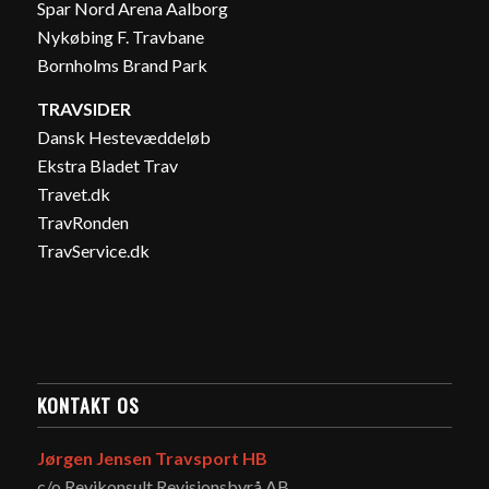
Spar Nord Arena Aalborg
Nykøbing F. Travbane
Bornholms Brand Park
TRAVSIDER
Dansk Hestevæddeløb
Ekstra Bladet Trav
Travet.dk
TravRonden
TravService.dk
KONTAKT OS
Jørgen Jensen Travsport HB
c/o Revikonsult Revisionsbyrå AB