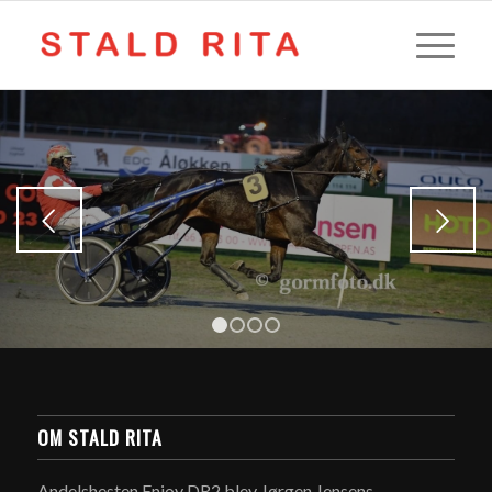
Næste
1
2
3
4
OM STALD RITA
Andelshesten Enjoy DR2 blev Jørgen Jensens