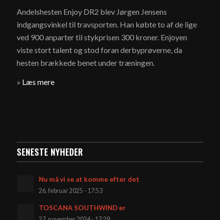
Andelshesten Enjoy DR2 blev Jørgen Jensens
indgangsvinkel til travsporten. Han købte to af de lige
ved 900 anparter til stykprisen 300 kroner. Enjoyen
viste stort talent og stod foran derbyprøverne, da
hesten brækkede benet under træningen.
»
Læs mere
SENESTE NYHEDER
Nu må vi se at komme efter det
26. februar 2025 - 17:53
TOSCANA SOUTHWIND er
27. november 2024 - 17:29