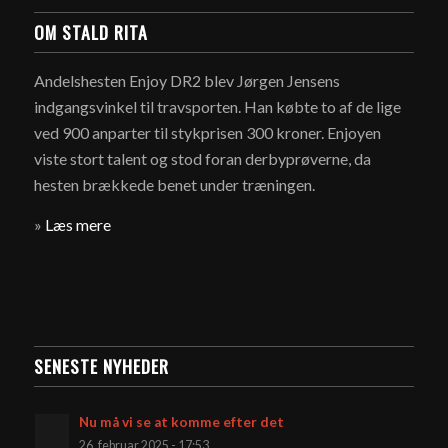
OM STALD RITA
Andelshesten Enjoy DR2 blev Jørgen Jensens
indgangsvinkel til travsporten. Han købte to af de lige
ved 900 anparter til stykprisen 300 kroner. Enjoyen
viste stort talent og stod foran derbyprøverne, da
hesten brækkede benet under træningen.
»
Læs mere
SENESTE NYHEDER
Nu må vi se at komme efter det
26. februar 2025 - 17:53