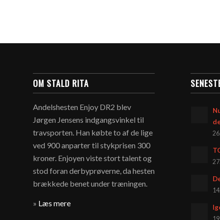
OM STALD RITA
SENEST
Andelshesten Enjoy DR2 blev
Nu
Jørgen Jensens indgangsvinkel til
d
travsporten. Han købte to af de lige
26
ved 900 anparter til stykprisen 300
T
kroner. Enjoyen viste stort talent og
27
stod foran derbyprøverne, da hesten
De
brækkede benet under træningen.
14
»
Læs mere
Ig
19