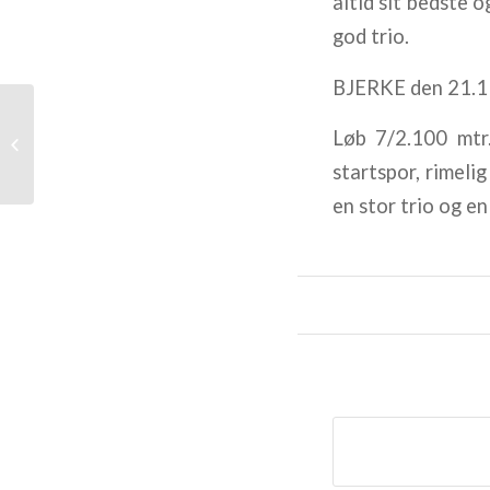
altid sit bedste 
god trio.
BJERKE den 21.1
NÄRBY KALABALIK og OBELIX
Løb 7/2.100 mt
DAMHUS
startspor, rimeli
en stor trio og e