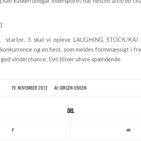
og kan kusken undgår indersporet har hesten altid en cha
1
r. startnr. 3 skal vi opleve LAUGHING STOCK/KAI
g konkurrence og en hest, som meldes formmæssigt i fr
n god vinderchance. Det bliver uhyre spændende.
19. NOVEMBER 2012
AF
JØRGEN JENSEN
/
DEL