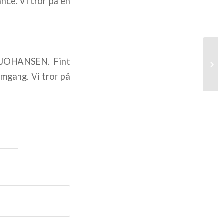
nce. Vi tror på en
 JOHANSEN. Fint
Ug
emgang. Vi tror på