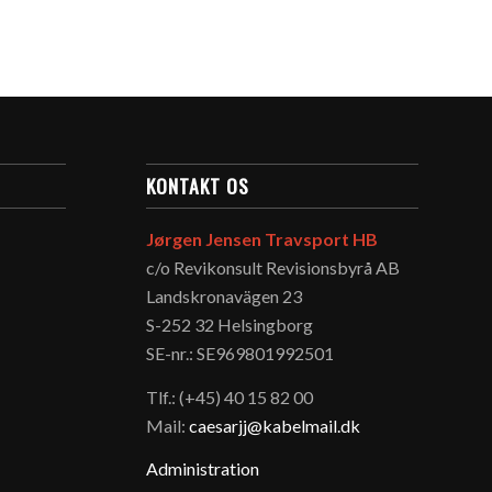
KONTAKT OS
Jørgen Jensen Travsport HB
c/o Revikonsult Revisionsbyrå AB
Landskronavägen 23
S-252 32 Helsingborg
SE-nr.: SE969801992501
Tlf.: (+45) 40 15 82 00
Mail:
caesarjj@kabelmail.dk
Administration