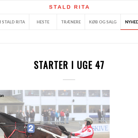
 STALD RITA
HESTE
TRÆNERE
KØB OG SALG
NYHE
STARTER I UGE 47