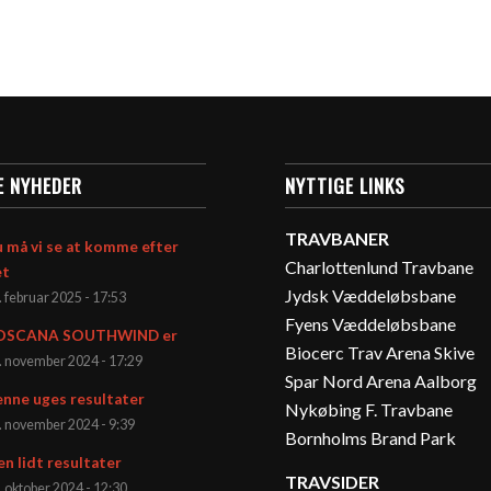
E NYHEDER
NYTTIGE LINKS
TRAVBANER
 må vi se at komme efter
Charlottenlund Travbane
et
Jydsk Væddeløbsbane
. februar 2025 - 17:53
Fyens Væddeløbsbane
OSCANA SOUTHWIND er
Biocerc Trav Arena Skive
. november 2024 - 17:29
Spar Nord Arena Aalborg
nne uges resultater
Nykøbing F. Travbane
. november 2024 - 9:39
Bornholms Brand Park
en lidt resultater
TRAVSIDER
. oktober 2024 - 12:30