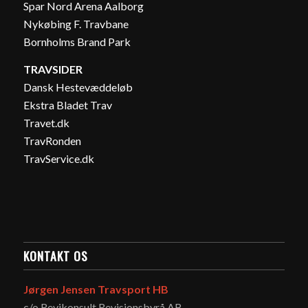
Spar Nord Arena Aalborg
Nykøbing F. Travbane
Bornholms Brand Park
TRAVSIDER
Dansk Hestevæddeløb
Ekstra Bladet Trav
Travet.dk
TravRonden
TravService.dk
KONTAKT OS
Jørgen Jensen Travsport HB
c/o Revikonsult Revisionsbyrå AB