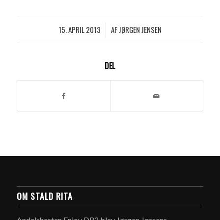
15. APRIL 2013
AF
JØRGEN JENSEN
/
DEL
OM STALD RITA
Andelshesten Enjoy DR2 blev Jørgen Jensens