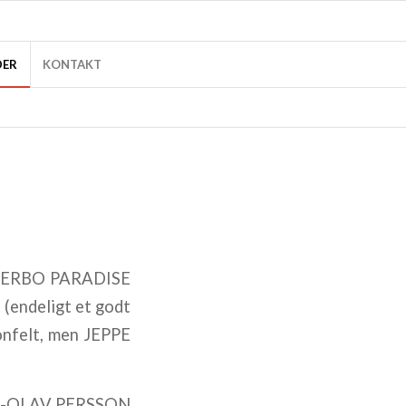
DER
KONTAKT
ÆSTERBO PARADISE
, (endeligt et godt
nonfelt, men JEPPE
JAN-OLAV PERSSON