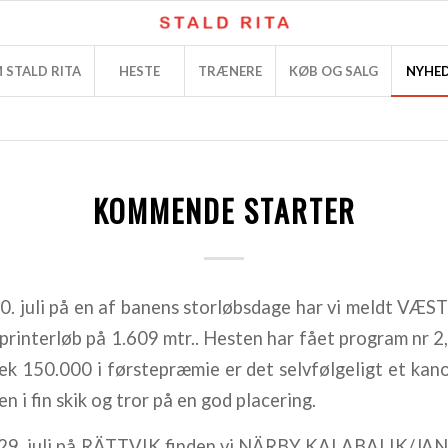
 STALD RITA
HESTE
TRÆNERE
KØB OG SALG
NYHE
KOMMENDE STARTER
. juli på en af banens storløbsdage har vi meldt V
 sprinterløb på 1.609 mtr.. Hesten har fået program nr 2
ek 150.000 i førstepræmie er det selvfølgeligt et ka
 i fin skik og tror på en god placering.
 29. juli på RÄTTVIK finden vi NÄRBY KALABALIK/