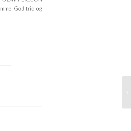
remme. God trio og
U