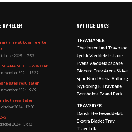
E NYHEDER
NYTTIGE LINKS
TRAVBANER
 må vi se at komme efter
Charlottenlund Travbane
et
Jydsk Væddeløbsbane
. februar 2025 - 17:53
Fyens Væddeløbsbane
OSCANA SOUTHWIND er
Biocerc Trav Arena Skive
. november 2024 - 17:29
Spar Nord Arena Aalborg
nne uges resultater
Nykøbing F. Travbane
. november 2024 - 9:39
Bornholms Brand Park
en lidt resultater
TRAVSIDER
. oktober 2024 - 12:30
Dansk Hestevæddeløb
2-3
Ekstra Bladet Trav
 oktober 2024 - 17:32
Travet.dk