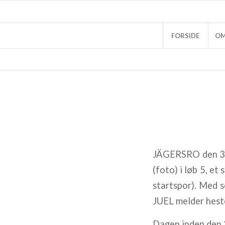
FORSIDE
OM
JÄGERSRO den 30
(foto) i løb 5, et
startspor). Med s
JUEL melder hesten
Dagen inden den