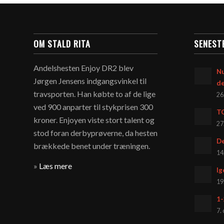
OM STALD RITA
SENEST
Andelshesten Enjoy DR2 blev
Nu
Jørgen Jensens indgangsvinkel til
d
travsporten. Han købte to af de lige
26
ved 900 anparter til stykprisen 300
T
kroner. Enjoyen viste stort talent og
27
stod foran derbyprøverne, da hesten
De
brækkede benet under træningen.
14
»
Læs mere
Ig
19
1-
7.