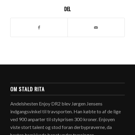
DEL
OM STALD RITA
Andelshesten Enjoy DR2 blev Jørgen Jensens
indgangsvinkel til travsporten. Han købte to af de lige
ved 900 anparter til stykprisen 300 kroner. Enjoyen
viste stort talent og stod foran derbyprøverne, da
hesten brækkede benet under træningen.