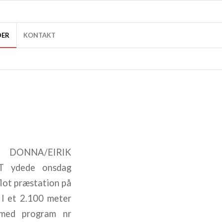
DER
KONTAKT
DONNA/EIRIK
 ydede onsdag
flot præstation på
I et 2.100 meter
 med program nr