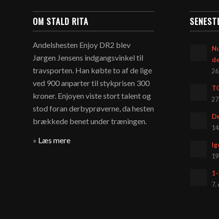
OM STALD RITA
SENEST
Andelshesten Enjoy DR2 blev
Nu
Jørgen Jensens indgangsvinkel til
d
travsporten. Han købte to af de lige
26
ved 900 anparter til stykprisen 300
T
kroner. Enjoyen viste stort talent og
27
stod foran derbyprøverne, da hesten
De
brækkede benet under træningen.
14
»
Læs mere
Ig
19
1-
7.