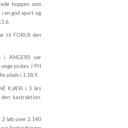
tede hoppen som
 i en god spurt og
15.6.
ar til FORUS den
n i ANGERS var
 unge jockey J PH
e plads i 1.18.9.
NÉ KJÆRi i 3 års
 den kastraktion.
2 løb over 2.140