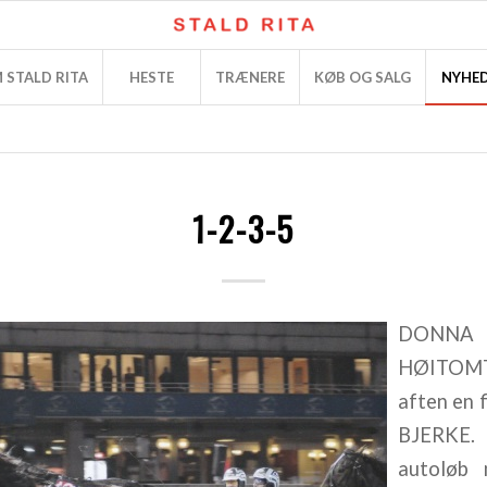
 STALD RITA
HESTE
TRÆNERE
KØB OG SALG
NYHE
1-2-3-5
DONNA 
HØITOMT
aften en 
BJERKE. 
autoløb