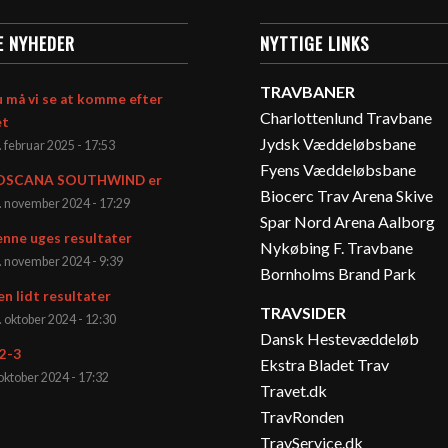
E NYHEDER
NYTTIGE LINKS
TRAVBANER
 må vi se at komme efter
Charlottenlund Travbane
et
Jydsk Væddeløbsbane
. februar 2025 - 17:53
Fyens Væddeløbsbane
OSCANA SOUTHWIND er
Biocerc Trav Arena Skive
. november 2024 - 17:29
Spar Nord Arena Aalborg
nne uges resultater
Nykøbing F. Travbane
. november 2024 - 9:39
Bornholms Brand Park
en lidt resultater
TRAVSIDER
. oktober 2024 - 12:30
Dansk Hestevæddeløb
2-3
Ekstra Bladet Trav
 oktober 2024 - 17:32
Travet.dk
TravRonden
TravService.dk