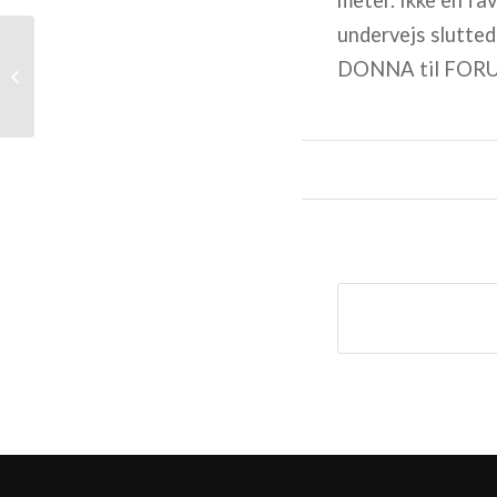
meter. Ikke en fav
undervejs slutte
DONNA til FORUS
Ugens starter