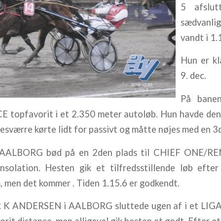
5 afslut
sædvanlig
vandt i 1.
Hun er kl
9. dec.
På bane
opfavorit i et 2.350 meter autoløb. Hun havde den
ærre kørte lidt for passivt og måtte nøjes med en 3di
 AALBORG bød på en 2den plads til CHIEF ONE/RE
solation. Hesten gik et tilfredsstillende løb efter
, men det kommer . Tiden 1.15.6 er godkendt.
 ANDERSEN i AALBORG sluttede ugen af i et LIGA 