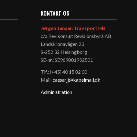
KONTAKT OS
Jørgen Jensen Travsport HB
c/o Revikonsult Revisionsbyrå AB
Landskronavägen 23
S-252 32 Helsingborg
SE-nr.: SE969801992501
Tlf.: (+45) 40 15 82 00
Mail:
caesarjj@kabelmail.dk
Administration