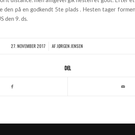
orit distance. men alligevel gik hesten et godt. Efter e
de den på en godkendt 5te plads . Hesten tager for
 den 9. ds.
27. NOVEMBER 2017
AF
JØRGEN JENSEN
/
DEL