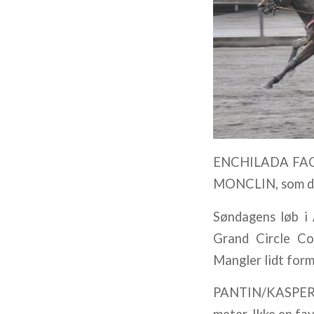
ENCHILADA FACE t
MONCLIN, som desv
Søndagens løb i
Grand Circle Con
Mangler lidt form
PANTIN/KASPER K