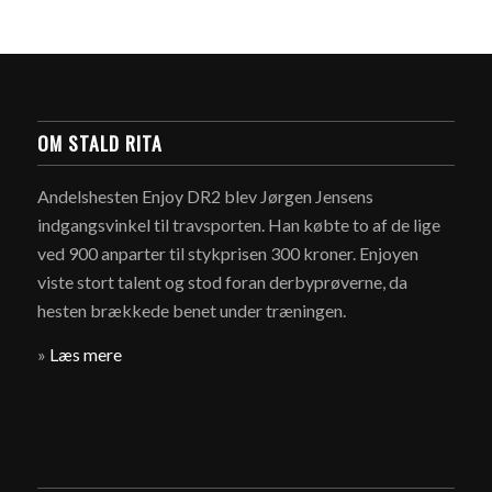
OM STALD RITA
Andelshesten Enjoy DR2 blev Jørgen Jensens
indgangsvinkel til travsporten. Han købte to af de lige
ved 900 anparter til stykprisen 300 kroner. Enjoyen
viste stort talent og stod foran derbyprøverne, da
hesten brækkede benet under træningen.
»
Læs mere