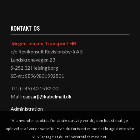
KONTAKT OS
Jørgen Jensen Travsport HB
c/o Revikonsult Revisionsbyrå AB
Landskronavägen 23
S-252 32 Helsingborg
SE-nr.: SE969801992501
Tlf.: (+45) 40 15 82 00
Mail:
caesarjj@kabelmail.dk
Administration
Vi anvender cookies for at sikre at vi giver dig den bedst mulige
oplevelse af vores website. Hvis du fortsætter med at bruge dette site
vil vi antage at du er indforstået med det.