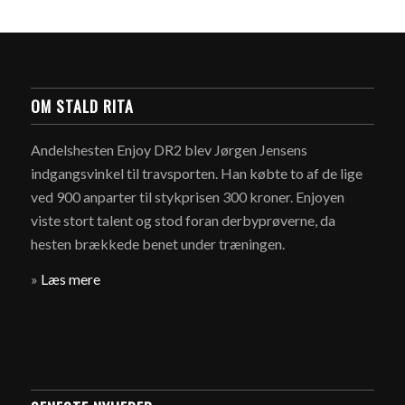
OM STALD RITA
Andelshesten Enjoy DR2 blev Jørgen Jensens
indgangsvinkel til travsporten. Han købte to af de lige
ved 900 anparter til stykprisen 300 kroner. Enjoyen
viste stort talent og stod foran derbyprøverne, da
hesten brækkede benet under træningen.
»
Læs mere