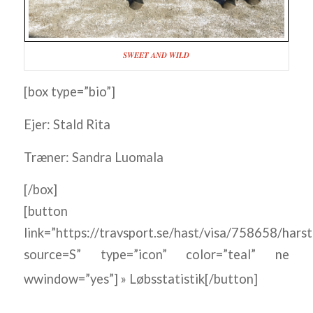
SWEET AND WILD
[box type=”bio”]
Ejer: Stald Rita
Træner: Sandra Luomala
[/box]
[button
link=”https://travsport.se/hast/visa/758658/hars
source=S” type=”icon” color=”teal” ne
wwindow=”yes”] » Løbsstatistik[/button]