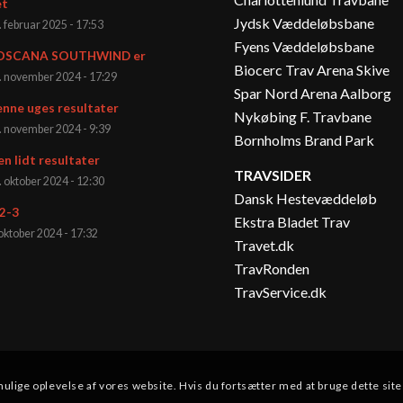
et
Jydsk Væddeløbsbane
. februar 2025 - 17:53
Fyens Væddeløbsbane
OSCANA SOUTHWIND er
Biocerc Trav Arena Skive
. november 2024 - 17:29
Spar Nord Arena Aalborg
nne uges resultater
Nykøbing F. Travbane
. november 2024 - 9:39
Bornholms Brand Park
en lidt resultater
TRAVSIDER
. oktober 2024 - 12:30
Dansk Hestevæddeløb
2-3
Ekstra Bladet Trav
 oktober 2024 - 17:32
Travet.dk
TravRonden
TravService.dk
mulige oplevelse af vores website. Hvis du fortsætter med at bruge dette site 