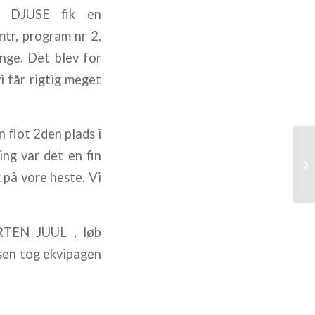
DJUSE fik en
mtr, program nr 2.
ange. Det blev for
i får rigtig meget
flot 2den plads i
ng var det en fin
 på vore heste. Vi
RTEN JUUL , løb
dsen tog ekvipagen