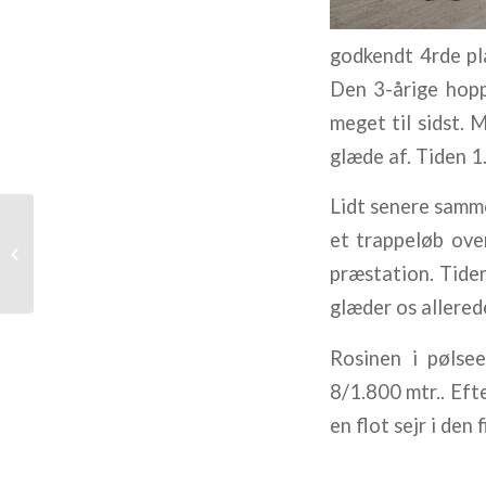
godkendt 4rde pla
Den 3-årige hoppe
meget til sidst. 
glæde af. Tiden 1
Lidt senere samm
et trappeløb ove
Ugens sidste starter
præstation. Tiden 
glæder os allerede
Rosinen i pøls
8/1.800 mtr.. Eft
en flot sejr i den 