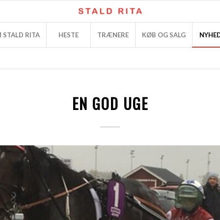
 STALD RITA
HESTE
TRÆNERE
KØB OG SALG
NYHE
EN GOD UGE