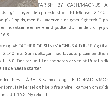
PARISH BY CASH/MAGNUS A 
ds i gårsdagens løb på Eskilstuna. Et løb over 2.140 
 gik i spids, men fik undervejs et gevaltigt tryk 2 g
Men indsatsen eer mere end godkendt. Hende tror jeg v
.16.8.
e dag løb FATHER OF SUN/MAGNUS A DJUSE sig til en 
r 2.140 mtr. Som deltager med laveste præmieindtjeni
1.15.0. Det ser ud til at træneren er ved at få sat skik
 til de næsta starter.
eenden blev i ÅRHUS samme dag , ELDORADO/MO
er fornuftig kørsel og hjælp fra andre i kampen om spi
fine tid 1.16.3. Ny rekord.