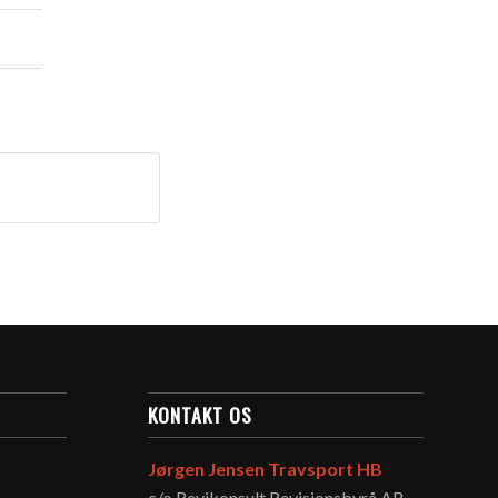
KONTAKT OS
Jørgen Jensen Travsport HB
c/o Revikonsult Revisionsbyrå AB