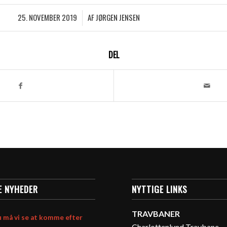
25. NOVEMBER 2019
AF
JØRGEN JENSEN
/
DEL
E NYHEDER
NYTTIGE LINKS
TRAVBANER
 må vi se at komme efter
Charlottenlund Travbane