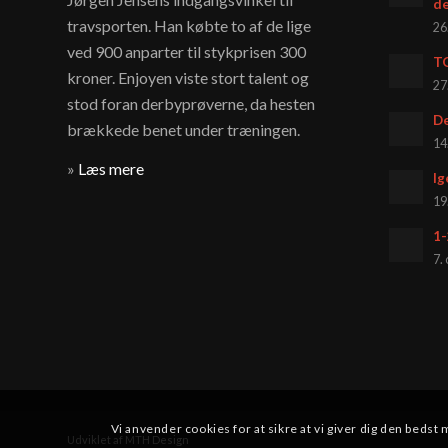
d
travsporten. Han købte to af de lige
26
ved 900 anparter til stykprisen 300
T
kroner. Enjoyen viste stort talent og
27
stod foran derbyprøverne, da hesten
De
brækkede benet under træningen.
14
»
Læs mere
Ig
19
1-
7.
Vi anvender cookies for at sikre at vi giver dig den bedst 
Udviklet af MTH Design