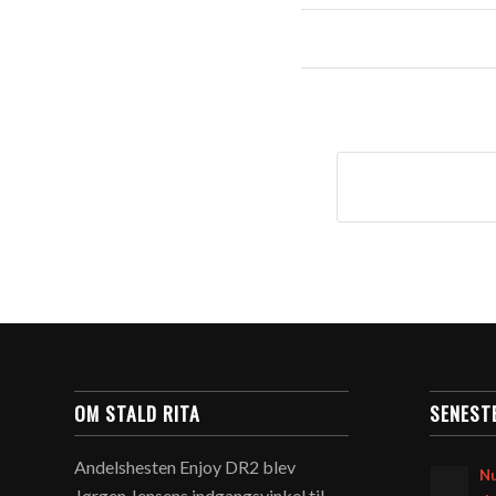
OM STALD RITA
SENEST
Andelshesten Enjoy DR2 blev
Nu
Jørgen Jensens indgangsvinkel til