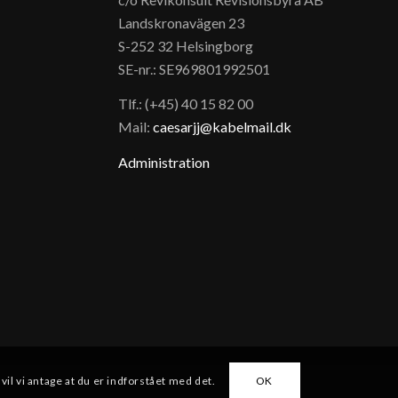
Landskronavägen 23
S-252 32 Helsingborg
SE-nr.: SE969801992501
Tlf.: (+45) 40 15 82 00
Mail:
caesarjj@kabelmail.dk
Administration
vil vi antage at du er indforstået med det.
OK