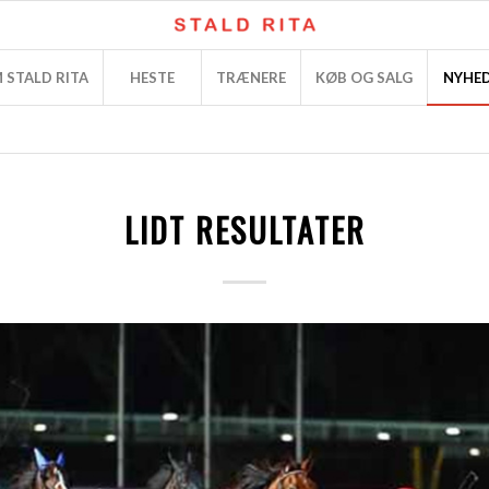
 STALD RITA
HESTE
TRÆNERE
KØB OG SALG
NYHE
LIDT RESULTATER