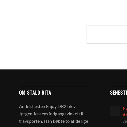
OM STALD RITA
SENEST
Andelshesten Enjoy DR2 blev
Nu
Jørgen Jensens indgangsvinkel til
d
travsporten. Han købte to af de lige
26