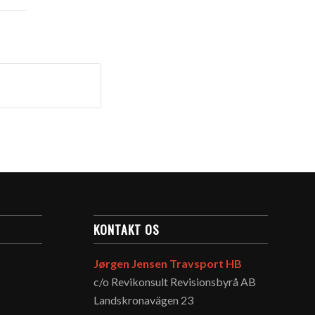
KONTAKT OS
Jørgen Jensen Travsport HB
c/o Revikonsult Revisionsbyrå AB
Landskronavägen 23