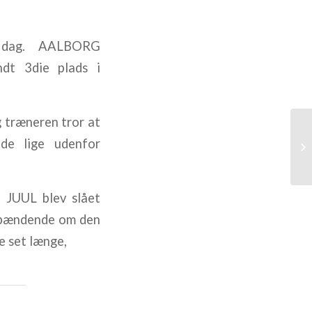
 dag. AALBORG
t 3die plads i
træneren tror at
de lige udenfor
JUUL blev slået
r spændende om den
e set længe,