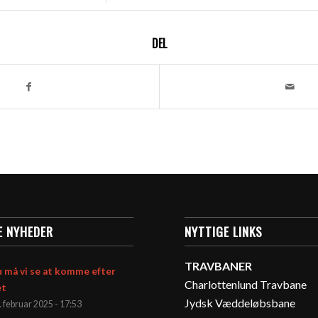
DEL
E NYHEDER
NYTTIGE LINKS
TRAVBANER
 må vi se at komme efter
Charlottenlund Travbane
et
Jydsk Væddeløbsbane
. februar 2025 - 17:53