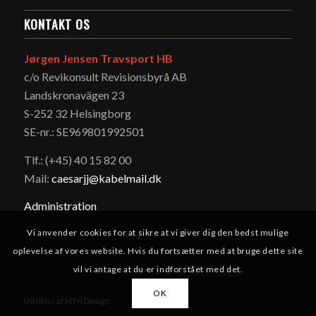
KONTAKT OS
Jørgen Jensen Travsport HB
c/o Revikonsult Revisionsbyrå AB
Landskronavägen 23
S-252 32 Helsingborg
SE-nr.: SE969801992501
Tlf.: (+45) 40 15 82 00
Mail:
caesarjj@kabelmail.dk
Administration
Vi anvender cookies for at sikre at vi giver dig den bedst mulige
oplevelse af vores website. Hvis du fortsætter med at bruge dette site
vil vi antage at du er indforstået med det.
OK
Udviklet af MTH Design