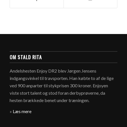
OM STALD RITA
Andelshesten Enjoy DR2 blev Jørgen Jensens
indgangsvinkel til travsporten. Han købte to af de lige
ved 900 anparter til stykprisen 300 kroner. Enjoyen
viste stort talent og stod foran derbyprøverne, da
hesten brækkede benet under træningen.
»
Læs mere