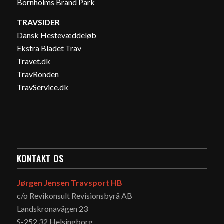
Bornholms Brand Park
TRAVSIDER
Dansk Hestevæddeløb
Ekstra Bladet Trav
Travet.dk
TravRonden
TravService.dk
KONTAKT OS
Jørgen Jensen Travsport HB
c/o Revikonsult Revisionsbyrå AB
Landskronavägen 23
S-252 32 Helsingborg