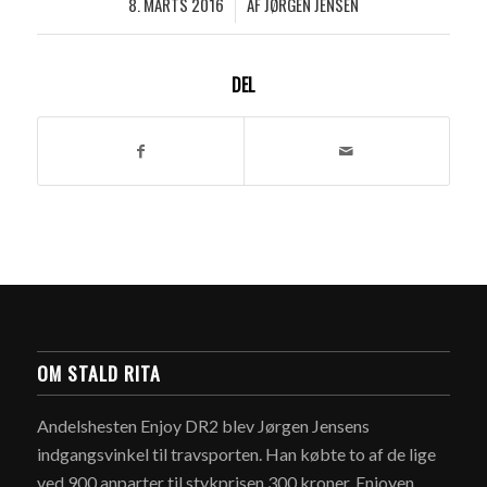
8. MARTS 2016
AF
JØRGEN JENSEN
/
DEL
OM STALD RITA
Andelshesten Enjoy DR2 blev Jørgen Jensens
indgangsvinkel til travsporten. Han købte to af de lige
ved 900 anparter til stykprisen 300 kroner. Enjoyen