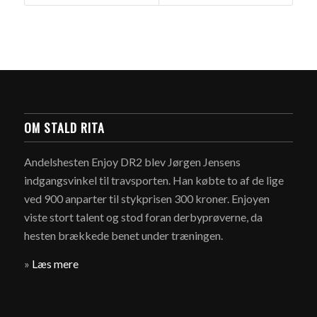
OM STALD RITA
Andelshesten Enjoy DR2 blev Jørgen Jensens
indgangsvinkel til travsporten. Han købte to af de lige
ved 900 anparter til stykprisen 300 kroner. Enjoyen
viste stort talent og stod foran derbyprøverne, da
hesten brækkede benet under træningen.
»
Læs mere