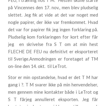
FEU, i træning hos T M. Hesten skulle starte
på Vincennes den 17. nov., men blev pludselig
slettet. Jeg fik at vide at det var noget med
nogle papirer, der ikke var fremkommet. Hvad
det var for papirer fik jeg ingen forklaring på.
Pludselig kom forklaringen for kort efter får
jeg en skrivelse fra S T om at min hest
FLECHE DE FEU nu definitivt er eksporteret
til Sverige.Anmodningen er foretaget af TM
on-line den 14. okt. til LeTrot.
Stor er min opstandelse, hvad er det T M har
gang i ?. T M svarer ikke på min henvendelser,
men gennem mine kontakter både i LeTrot og
S T fårjeg annulleret eksporten. Jeg får