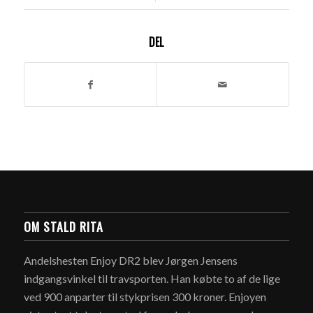
DEL
OM STALD RITA
Andelshesten Enjoy DR2 blev Jørgen Jensens
indgangsvinkel til travsporten. Han købte to af de lige
ved 900 anparter til stykprisen 300 kroner. Enjoyen