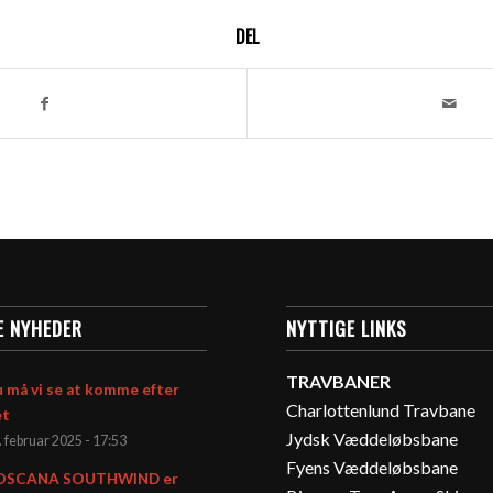
DEL
E NYHEDER
NYTTIGE LINKS
TRAVBANER
 må vi se at komme efter
Charlottenlund Travbane
et
Jydsk Væddeløbsbane
. februar 2025 - 17:53
Fyens Væddeløbsbane
OSCANA SOUTHWIND er