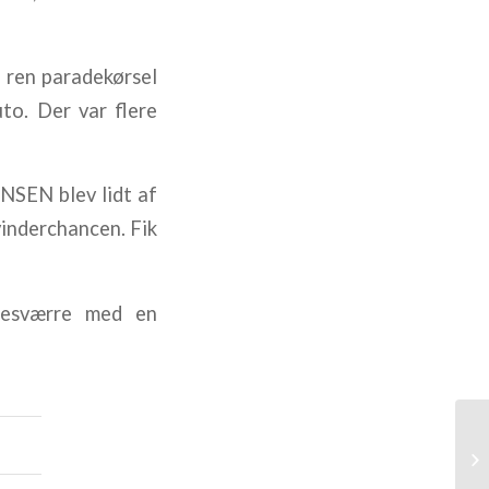
en paradekørsel
to. Der var flere
SEN blev lidt af
vinderchancen. Fik
esværre med en
JV