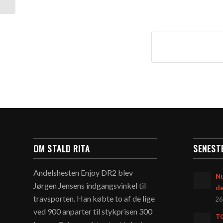
OM STALD RITA
SENEST
Andelshesten Enjoy DR2 blev
Nu
Jørgen Jensens indgangsvinkel til
d
travsporten. Han købte to af de lige
26
ved 900 anparter til stykprisen 300
T