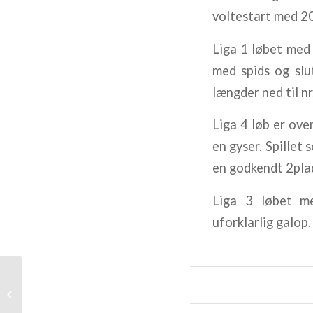
voltestart med 20
Liga 1 løbet m
med spids og slu
længder ned til nr.
Liga 4 løb er o
en gyser. Spillet
en godkendt 2plad
Liga 3 løbet 
uforklarlig galop.
JVB lørdag den 1. marts