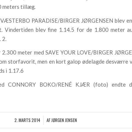
 meters tillæg.
ed VÆSTERBO PARADISE/BIRGER JØRGENSEN blev en r
t. Vindertiden blev fine 1.14.5 for de 1.800 meter au
 2.
ver 2.300 meter med SAVE YOUR LOVE/BIRGER JØRGEN
 som storfavorit, men en kort galop ødelagde desværre 
s i 1.17.6
med CONNORY BOKO/RENÉ KJÆR (foto) endte d
2. MARTS 2014
AF
JØRGEN JENSEN
/