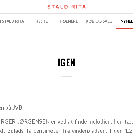
 STALD RITA
HESTE
TRÆNERE
KØB OG SALG
NYHE
IGEN
en på JVB.
ER JØRGENSEN er ved at finde melodien. I en tæt
dt 2plads, få centimeter fra vinderpladsen. Tiden 1.